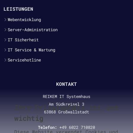
LEISTUNGEN
Webentwicklung
Server-Administration
IT Sicherheit
IT Service & Wartung
Servicehotline
KONTAKT
REIKEM IT Systemhaus
Am Südkreisel 3
Ihre Privatsphäre ist uns
63868 Großwallstadt
wichtig
Telefon:
+49 6022 710820
Diese Website verwendet Cookies und