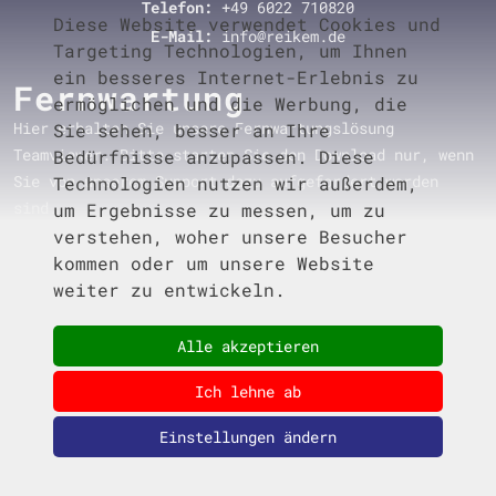
Telefon:
+49 6022 710820
Diese Website verwendet Cookies und
E-Mail:
info@reikem.de
Targeting Technologien, um Ihnen
ein besseres Internet-Erlebnis zu
Fernwartung
ermöglichen und die Werbung, die
Hier erhalten Sie unsere Fernwartungslösung
Sie sehen, besser an Ihre
Teamviewer. Bitte starten Sie den Download nur, wenn
Bedürfnisse anzupassen. Diese
Sie von unserem Support dazu aufgefordert worden
Technologien nutzen wir außerdem,
sind.
um Ergebnisse zu messen, um zu
verstehen, woher unsere Besucher
kommen oder um unsere Website
weiter zu entwickeln.
Download Fernwartung
Alle akzeptieren
Ich lehne ab
Einstellungen ändern
© 2023 - 2026
REIKEM
IT Systemhaus Großwallstadt.
Alle Rechte vorbehalten.