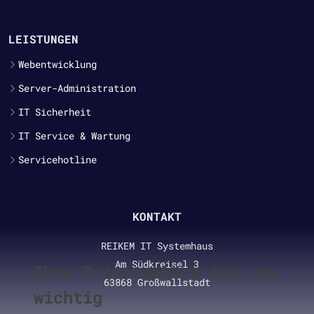
LEISTUNGEN
Webentwicklung
Server-Administration
IT Sicherheit
IT Service & Wartung
Servicehotline
KONTAKT
REIKEM IT Systemhaus
Am Südkreisel 3
Ihre Privatsphäre ist uns
63868 Großwallstadt
wichtig