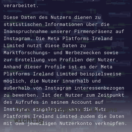
verarbeitet.
Diese Daten des Nutzers dienen zu
statistischen Informationen über die
Inanspruchnahme unserer Firmenpräsenz auf
Instagram. Die Meta Platforms Ireland
Limited nutzt diese Daten zu
Marktforschungs- und Werbezwecken sowie
zur Erstellung von Profilen der Nutzer.
Anhand dieser Profile ist es der Meta
Platforms Ireland Limited beispielsweise
möglich, die Nutzer innerhalb und
außerhalb von Instagram interessenbezogen
zu bewerben. Ist der Nutzer zum Zeitpunkt
des Aufrufes in seinem Account auf
Ihre Privatsphäre ist uns
Instagram eingeloggt, kann die Meta
Platforms Ireland Limited zudem die Daten
wichtig
mit dem jeweiligen Nutzerkonto verknüpfen.