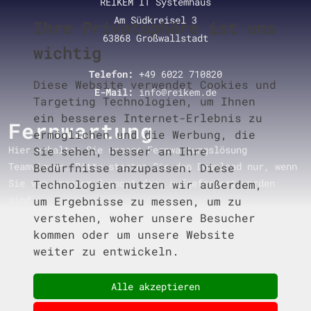
REIKEM IT Systemhaus
Am Südkreisel 3
Ihre Privatsphäre ist uns
63868 Großwallstadt
wichtig
Telefon:
+49 6022 710820
Diese Website verwendet Cookies und
E-Mail:
info@reikem.de
Targeting Technologien, um Ihnen
ein besseres Internet-Erlebnis zu
Fernwartung
ermöglichen und die Werbung, die
Hier erhalten Sie unsere Fernwartungslösung
Sie sehen, besser an Ihre
Teamviewer. Bitte starten Sie den Download nur, wenn
Bedürfnisse anzupassen. Diese
Sie von unserem Support dazu aufgefordert worden
Technologien nutzen wir außerdem,
sind.
um Ergebnisse zu messen, um zu
verstehen, woher unsere Besucher
kommen oder um unsere Website
weiter zu entwickeln.
Download Fernwartung
Alle akzeptieren