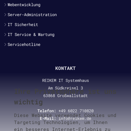
Webentwicklung
Server-Administration
IT Sicherheit
IT Service & Wartung
Servicehotline
KONTAKT
REIKEM IT Systemhaus
Am Südkreisel 3
Ihre Privatsphäre ist uns
63868 Großwallstadt
wichtig
Telefon:
+49 6022 710820
Diese Website verwendet Cookies und
E-Mail:
info@reikem.de
Targeting Technologien, um Ihnen
ein besseres Internet-Erlebnis zu